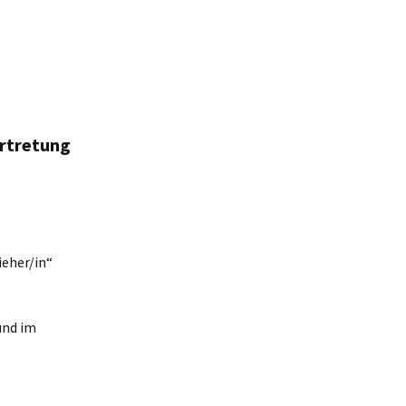
rtretung
eher/in“
und im