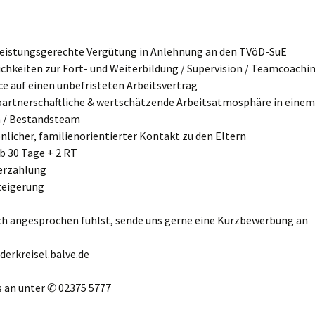
leistungsgerechte Vergütung in Anlehnung an den TVöD-SuE
chkeiten zur Fort- und Weiterbildung / Supervision / Teamcoachi
e auf einen unbefristeten Arbeitsvertrag
partnerschaftliche & wertschätzende Arbeitsatmosphäre in einem
 / Bestandsteam
nlicher, familienorientierter Kontakt zu den Eltern
b 30 Tage + 2 RT
erzahlung
teigerung
ch angesprochen fühlst, sende uns gerne eine Kurzbewerbung an
erkreisel.balve.de
s an unter ✆ 02375 5777