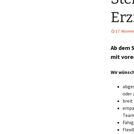
Erz
17. Novem
Ab dem 
mit vore
Wir wünsch
abges
oder 
breit
empat
Tea
Fähig
Flexi