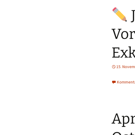
Vor
Exk
15. Novem
Kommenta
Apr