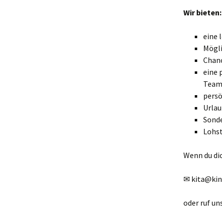
Wir bieten:
eine 
Mögli
Chanc
eine 
Team
persö
Urlau
Sond
Lohs
Wenn du di
✉ kita@kind
oder ruf un