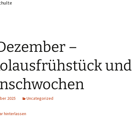
chulte
Dezember –
olausfrühstück und
nschwochen
ber 2025
Uncategorized
r hinterlassen