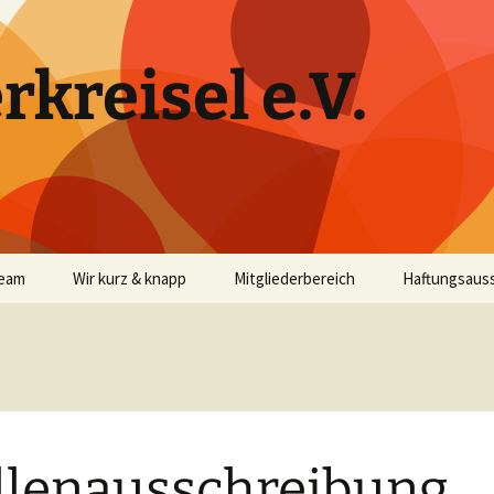
rkreisel e.V.
Team
Wir kurz & knapp
Mitgliederbereich
Haftungsaus
llenausschreibung